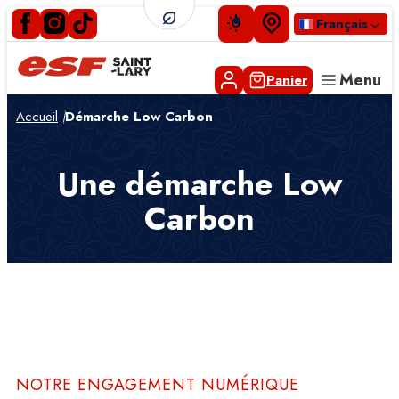
Français
Menu
Panier
Accueil
Démarche Low Carbon
Tout-petits
Enfants
Une démarche Low
Ados
Carbon
Adultes
Sur mesure
Expérience montagne
Le week-end
Espiaube
NOTRE ENGAGEMENT NUMÉRIQUE