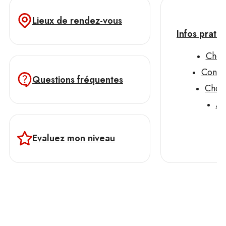
Lieux de rendez-vous
Infos prati
Chèq
Consei
Questions fréquentes
Chois
As
Evaluez mon niveau